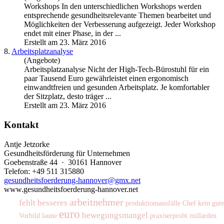
Workshops In den unterschiedlichen Workshops werden
entsprechende gesundheitsrelevante Themen bearbeitet und
Möglichkeiten der Verbesserung aufgezeigt. Jeder Workshop
endet mit einer Phase, in der ...
Erstellt am 23. März 2016
8.
Arbeitsplatzanalyse
(Angebote)
Arbeitsplatzanalyse Nicht der High-Tech-Bürostuhl für ein
paar Tausend Euro gewährleistet einen ergonomisch
einwandtfreien und
gesunde
n Arbeitsplatz. Je komfortabler
der Sitzplatz, desto träger ...
Erstellt am 23. März 2016
Kontakt
Antje Jetzorke
Gesundheitsförderung für Unternehmen
Goebenstraße 44 · 30161 Hannover
Telefon: +49 511 315880
gesundheitsfoerderung-hannover@gmx.net
www.gesundheitsfoerderung-hannover.net
arbeitnehmer
fehlt
besseres
produktionsausfälle
Chef kein gute
euro
bewegungsmangel
Vorbild
laune
praxiserprobt
millarden