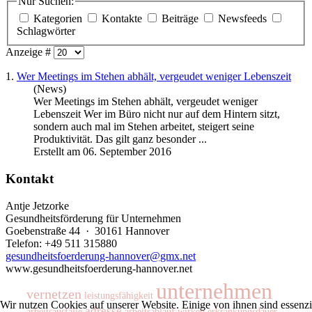
Nur Suchen:
Kategorien
Kontakte
Beiträge
Newsfeeds
Schlagwörter
Anzeige #
1.
Wer Meetings im Stehen abhält, vergeudet weniger Lebenszeit
(News)
Wer Meetings im Stehen abhält, vergeudet weniger
Lebenszeit Wer im Büro nicht nur auf dem Hintern
sitzt
,
sondern auch mal im Stehen arbeitet, steigert seine
Produktivität. Das gilt ganz besonder ...
Erstellt am 06. September 2016
Kontakt
Antje Jetzorke
Gesundheitsförderung für Unternehmen
Goebenstraße 44 · 30161 Hannover
Telefon: +49 511 315880
gesundheitsfoerderung-hannover@gmx.net
www.gesundheitsfoerderung-hannover.net
unternehmen
vernetzen
leistungsfähigkeit
Wir nutzen Cookies auf unserer Website. Einige von ihnen sind essenzi
adresse
arbeitsausfälle
arbeitsablauf
wirken
erkrankungsdauer