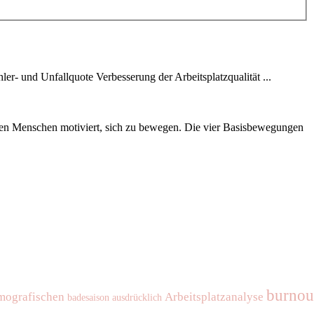
r- und Unfallquote Verbesserung der Arbeitsplatzqualität ...
en Menschen motiviert, sich zu bewegen. Die vier Basisbewegungen
burnou
mografischen
Arbeitsplatzanalyse
badesaison
ausdrücklich