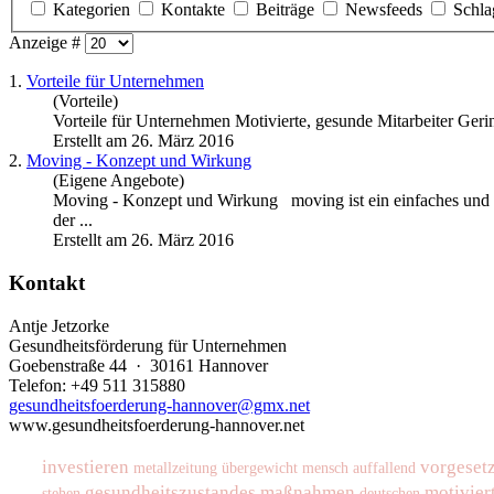
Kategorien
Kontakte
Beiträge
Newsfeeds
Schla
Anzeige #
1.
Vorteile für Unternehmen
(Vorteile)
Vorteile für Unternehmen
Motivierte
, gesunde Mitarbeiter Geri
Erstellt am 26. März 2016
2.
Moving - Konzept und Wirkung
(Eigene Angebote)
Moving - Konzept und Wirkung moving ist ein einfaches und 
der ...
Erstellt am 26. März 2016
Kontakt
Antje Jetzorke
Gesundheitsförderung für Unternehmen
Goebenstraße 44 · 30161 Hannover
Telefon: +49 511 315880
gesundheitsfoerderung-hannover@gmx.net
www.gesundheitsfoerderung-hannover.net
investieren
vorgeset
metallzeitung
übergewicht
mensch
auffallend
gesundheitszustandes
maßnahmen
motivier
stehen
deutschen