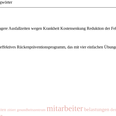
gwörter
ngere Ausfallzeiten wegen Krankheit Kostensenkung Reduktion der Fehle
effektives Rückenpräventionsprogramm, das mit vier einfachen Übung
mitarbeiter
belastungen
zten
de
zitiert
gesundheitszentrum
te