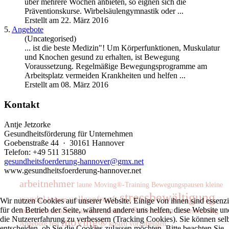
über mehrere Wochen anbieten, so eignen sich die
Präventionskurse. Wirbelsäulengymnastik oder ...
Erstellt am 22. März 2016
5.
Angebote
(Uncategorised)
... ist die beste Medizin"! Um Körperfunktionen, Muskulatur
und Knochen gesund zu erhalten, ist Bewegung
Voraussetzung. Regelmäßige
Bewegungsprogramme
am
Arbeitsplatz vermeiden Krankheiten und helfen ...
Erstellt am 08. März 2016
Kontakt
Antje Jetzorke
Gesundheitsförderung für Unternehmen
Goebenstraße 44 · 30161 Hannover
Telefon: +49 511 315880
gesundheitsfoerderung-hannover@gmx.net
www.gesundheitsfoerderung-hannover.net
arbeitnehmer
laune
Moving®-Training
Bewegungspausen
kleine
stressbewältigung
wandel
vollgepfropft
hohem
Wir nutzen Cookies auf unserer Website. Einige von ihnen sind essenzi
Referenzen
für den Betrieb der Seite, während andere uns helfen, diese Website un
rekordniveau
arbeitssituation
gesünder
faszientraining
die Nutzererfahrung zu verbessern (Tracking Cookies). Sie können sel
moving®
Angebote
fest
kosten
vorzubeugen
entscheiden, ob Sie die Cookies zulassen möchten. Bitte beachten Sie,