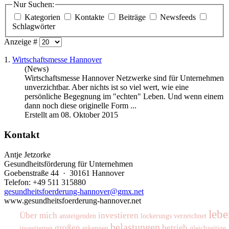
Nur Suchen:
Kategorien
Kontakte
Beiträge
Newsfeeds
Schlagwörter
Anzeige #
1.
Wirtschaftsmesse Hannover
(News)
Wirtschaftsmesse Hannover Netzwerke sind für Unternehmen
unverzichtbar. Aber nichts ist so viel wert, wie eine
persönliche Begegnung im "echten" Leben. Und wenn einem
dann noch diese originelle Form ...
Erstellt am 08. Oktober 2015
Kontakt
Antje Jetzorke
Gesundheitsförderung für Unternehmen
Goebenstraße 44 · 30161 Hannover
Telefon: +49 511 315880
gesundheitsfoerderung-hannover@gmx.net
www.gesundheitsfoerderung-hannover.net
lebe
Über mich
investieren
ansteigenden
lockerungs
verzeichnet
belastungen
großen
betrieb
investierten
erkennen
gleichzeitige