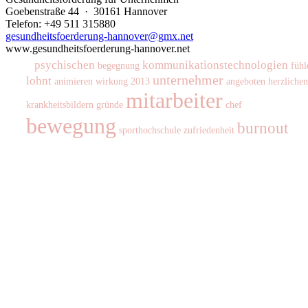
Goebenstraße 44 · 30161 Hannover
Telefon: +49 511 315880
gesundheitsfoerderung-hannover@gmx.net
www.gesundheitsfoerderung-hannover.net
psychischen
kommunikationstechnologien
begegnung
fühl
unternehmer
lohnt
animieren
wirkung
2013
angeboten
herzlichen
mitarbeiter
krankheitsbildern
gründe
chef
bewegung
burnout
sporthochschule
zufriedenheit