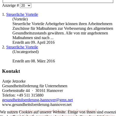
Anzeige #
1.
Steuerliche Vorteile
(Vorteile)
Steuerliche Vorteile
Arbeitgeber können ihren Arbeitnehmern
Zuschüsse für Maßnahmen zur Verbesserung des allgemeinen
Gesundheitszustands gewähren. Alle von mir angebotenen
Maßnahmen sind nach ...
Erstellt am 09. April 2016
2.
Steuerliche Vorteile
(Uncategorised)
Erstellt am 08. März 2016
Kontakt
Antje Jetzorke
Gesundheitsförderung für Unternehmen
Goebenstraße 44 · 30161 Hannover
Telefon: +49 511 315880
gesundheitsfoerderung-hannover@gmx.net
www.gesundheitsfoerderung-hannover.net
balance
bundesverband
stress
netzwerke
mittlerweile
Wir nutzen Cookies auf unserer Website. Einige von ihnen sind essenzi
entscheidend
moving
webseite
krankheitsbildern
interessanter